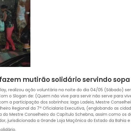
 fazem mutirão solidário servindo sop
y, realizou ação voluntária na noite do dia 04/05 (Sábado) se
om o Slogan de: (Quem não vive para servir não serve para vive
com a participação dos sobrinhos: Iago Ladeia, Mestre Conselh
eiro Regional da 7ª Oficialaria Executiva, (englobando as cidade
o Mestre Conselheiro do Capítulo Schebna, assim como os dem
or, jurisdicionada a Grande Loja Maçônica do Estado da Bahia e
lidário.