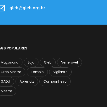
gleb@gleb.org.br
AGS POPULARES
Maçonaria
Loja
Gleb
Venerável
Grão Mestre
Templo
Vigilante
GADU
Aprendiz
Companheiro
Mestre